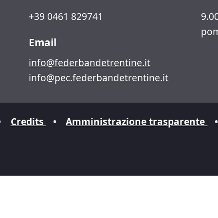
+39 0461 829741
9.00
pom
Email
info@federbandetrentine.it
info@pec.federbandetrentine.it
•
Credits
•
Amministrazione trasparente
•
iva sulla raccolta
Le tue preferenze relative alla priva