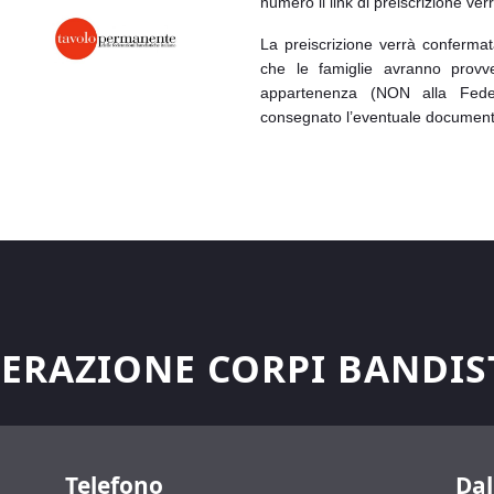
numero il link di preiscrizione ver
La preiscrizione verrà confermata
che
le famiglie avranno prov
appartenenza (NON alla Fed
consegnato l’eventuale documentaz
ERAZIONE CORPI BANDIS
Telefono
Dal