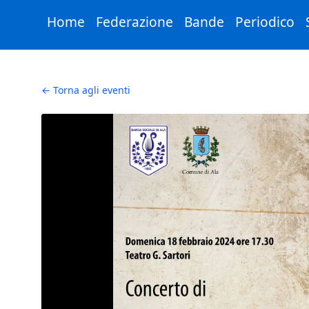
Skip to Main Content
Home
Federazione
Bande
Periodico
← Torna agli eventi