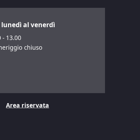
 lunedì al venerdì
 - 13.00
eriggio chiuso
Area riservata