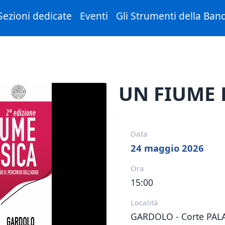
Sezioni dedicate
Eventi
Gli Strumenti della Ban
UN FIUME 
Data
24 maggio 2026
Ora
15:00
Località
GARDOLO - Corte PAL