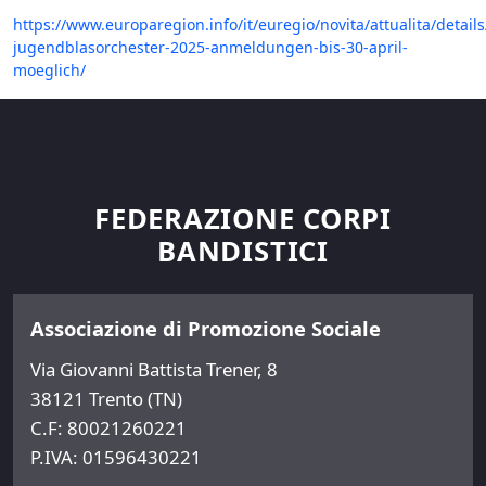
https://www.europaregion.info/it/euregio/novita/attualita/detail
jugendblasorchester-2025-anmeldungen-bis-30-april-
moeglich/
FEDERAZIONE CORPI
BANDISTICI
Associazione di Promozione Sociale
Via Giovanni Battista Trener, 8
38121 Trento (TN)
C.F: 80021260221
P.IVA: 01596430221