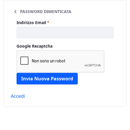
Skip to Main Content
PASSWORD DIMENTICATA
Password Dimenticata
Indirizzo Email
Obbligatorio
Google Recaptcha
Invia Nuova Password
Accedi